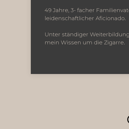
49 Jahre, 3- facher Familienvat
leidenschaftlicher Aficionado.
Unter ständiger Weiterbildung 
mein Wissen um die Zigarre.