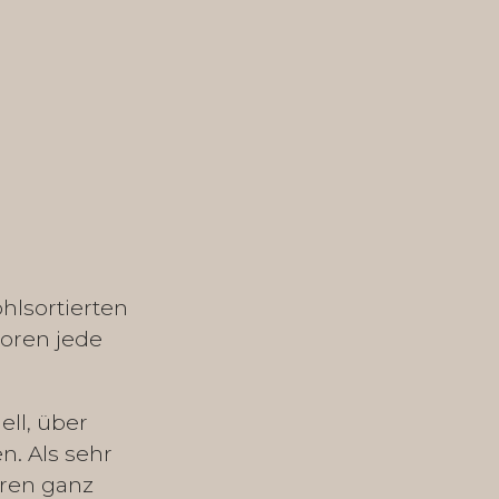
hlsortierten
doren jede
ll, über
. Als sehr
hren ganz