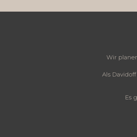
Wir plane
Als Davidof
Es g