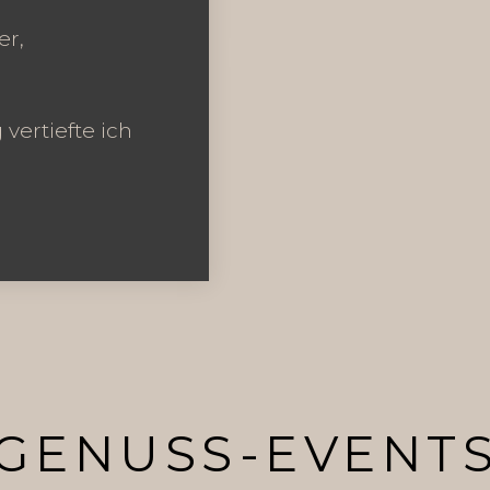
er,
vertiefte ich
GENUSS-EVENT